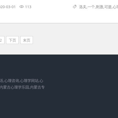
020-03-01
113
洛夫,一个,刺激,可是,心
2
下页
末页
活,心理咨询,心理学网站,心
,内蒙古心理学乐园,内蒙古专