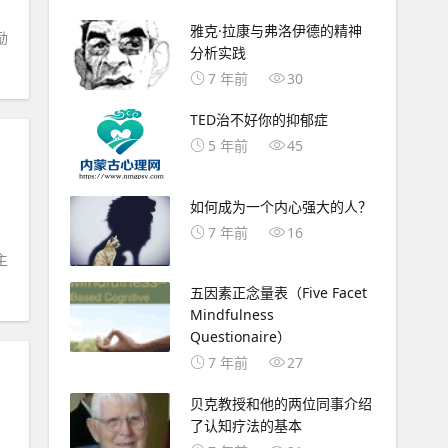
雅克·拉康与弗洛伊德的精神
励
分析实践
7 年前
30
TED治不好你的抑郁症
5 年前
45
如何成为一个内心强大的人？
7 年前
16
主
五因素正念量表（Five Facet
Mindfulness
Questionaire）
7 年前
27
贝克教授和他的两位同事介绍
了认知疗法的基本