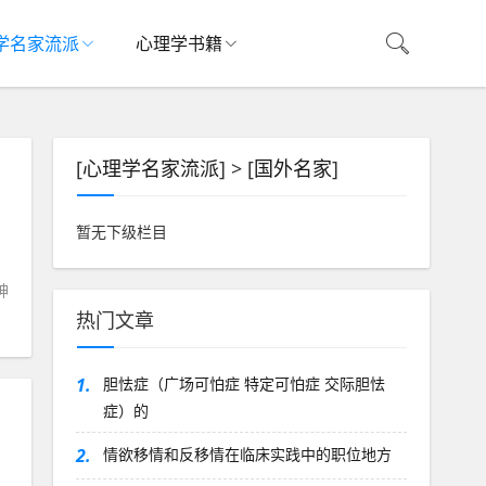
学名家流派
心理学书籍
[
心理学名家流派
] > [
国外名家
]
暂无下级栏目
神
热门文章
1.
胆怯症（广场可怕症 特定可怕症 交际胆怯
症）的
2.
情欲移情和反移情在临床实践中的职位地方
，