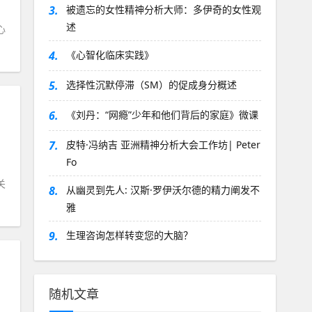
3.
被遗忘的女性精神分析大师：多伊奇的女性观
述
心
4.
《心智化临床实践》
5.
选择性沉默停滞（SM）的促成身分概述
6.
《刘丹：“网瘾”少年和他们背后的家庭》微课
7.
皮特·冯纳吉 亚洲精神分析大会工作坊| Peter
Fo
关
8.
从幽灵到先人: 汉斯·罗伊沃尔德的精力阐发不
雅
9.
生理咨询怎样转变您的大脑？
随机文章