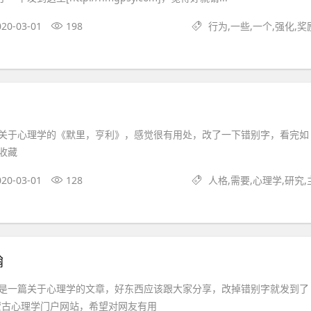
020-03-01
198
行为,一些,一个,强化,奖
关于心理学的《默里，亨利》，感觉很有用处，改了一下错别字，看完如
收藏
020-03-01
128
人格,需要,心理学,研究,
翰
是一篇关于心理学的文章，好东西应该跟大家分享，改掉错别字就发到了
蒙古心理学门户网站，希望对网友有用