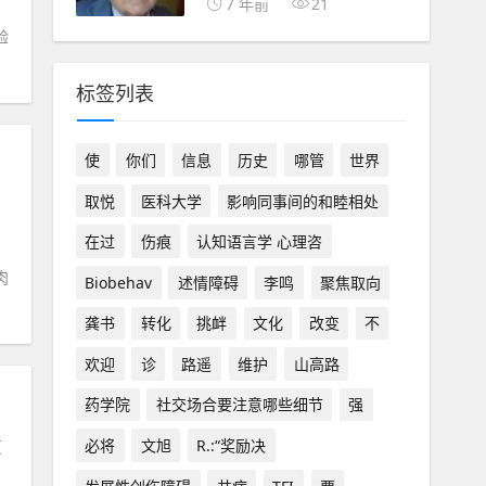
7 年前
21
验
标签列表
使
你们
信息
历史
哪管
世界
取悦
医科大学
影响同事间的和睦相处
在过
伤痕
认知语言学 心理咨
肉
Biobehav
述情障碍
李鸣
聚焦取向
龚书
转化
挑衅
文化
改变
不
欢迎
诊
路遥
维护
山高路
药学院
社交场合要注意哪些细节
强
必将
文旭
R.:“奖励决
页