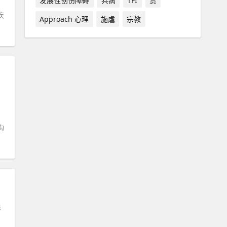
发展性创伤障碍
共病
TFI
贾
疾
Approach 心理
施虐
宗教
，
构
桑