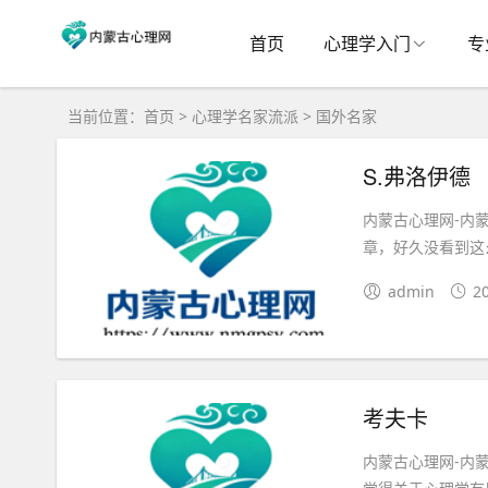
首页
心理学入门
专
当前位置：
首页
>
心理学名家流派
>
国外名家
S.弗洛伊德
内蒙古心理网-内
章，好久没看到这
admin
2
考夫卡
内蒙古心理网-内