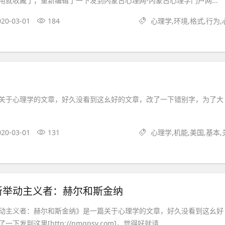
用就收藏了，重新编辑了一下发到内蒙古心理网-内蒙古心理学门户网...
020-03-01
184
心理学,环境,格式,行为,
关于心理学的文章，好久没看到这幺好的文章，改了一下错别字，为了大
020-03-01
131
心理学,机能,美国,基本,
新举动主义者：赫尔和斯金纳
动主义者：赫尔和斯金纳》是一篇关于心理学的文章，好久没看到这幺好
发到这里[http://nmgpsy.com]，觉得好就请...