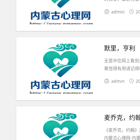
admin
2
默里，亨利
无意中在网上看到
果觉得有用请记得
admin
2
麦乔克，约
《麦乔克，约翰》
内蒙古心理网-内