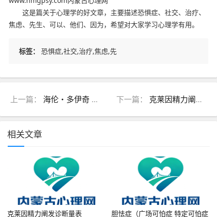
www.nmgpsy.com内蒙古心理网
这是篇关于心理学的好文章，主要描述恐惧症、社交、治疗、
焦虑、先生、可以、他们、因为，希望对大家学习心理学有用。
标签：
恐惧症,社交,治疗,焦虑,先
上一篇：
海伦・多伊奇 Helene Deutsch简介
下一篇：
克莱因精力阐发诊断量表（KPDS）
相关文章
克莱因精力阐发诊断量表
胆怯症（广场可怕症 特定可怕症