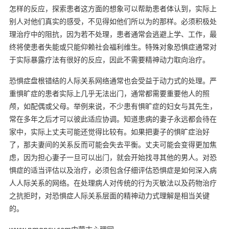
怎样的反应，探索患者这方面的想象可以帮助患者体认到，实际上
别人对他们真实的感受，不见得如他们所以为的那样。必须积极处
理治疗中的阻抗，因为若不处理，患者通常会逃避上学、工作，最
终将使患者失能或只能仰赖社会福利维生。特殊对象恐惧症通常对
于实际暴露疗法有很好的反应，因此不需要精神动力取向治疗。
恐惧症盘根错结的人际关系网络通常也会受益于动力式的处理。严
重惧旷症的患者实际上几乎无法出门，通常都需要重要他人的照
颅，如配偶或父母。举例来说，不少患有惧旷症的妇女与其先生，
常在多年之后才可以彼此适应协调。知道患病的妻子永远都会待在
家中，实际上丈夫可能还觉得比较有。如果把妻子的惧旷症治好
了，那夫妻间的关系反而可能会失去平衡。丈夫可能会变得更加焦
虑，因为担心妻子一旦可以出门，就会开始找寻其他的男人。对恐
惧症的适当评估以及治疗，必须包含仔细评估恐惧症是如何深入病
人人际关系的网络。在处理病人对传统的行为灭敏法以及药物治疗
之抗拒时，对恐惧症人际关系层面的精神动力式理解是相当关键
的。