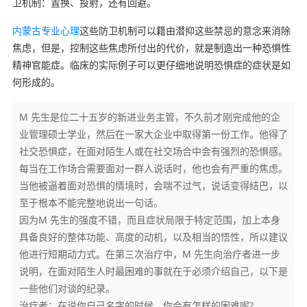
卫机制：置换、投射，还有回避。
内蒙古专业心理
这些防卫机制可以籍由潜抑这些禁忌的意念来消除
焦虑，但是，控制这些焦虑所付出的代价，就是制造出一种恐惧性
精神官能症。临床的实际例子可以更仔细地说明恐惧症的症状是如
何形成的。
M 先生是位二十五岁的新进业务主管，不久前才刚完成他的企
业管理硕士学业，然后在一家大企业中取得第一份工作。他得了
社交恐惧症，在面对陌生人或在社交场合中会有强烈的恐惧感。
每当在工作场合需要面对一群人说话时，他也会有严重的焦虑。
当他被逼着面对恐惧的情境时，会喘不过气，说话变得结巴，以
至于根本不能完整地说出一句话。
因为M 先生的强度不错，而且症状局限于特定范围，加上本身
具备良好的整体功能、高度的动机，以及相当的悟性，所以建议
他进行短期动力式。在第三次治疗中，M 先生向治疗者进一步
说明，在面对陌生人时最困难的事就在于必须介绍自己，以下是
一些他们对谈的纪录。
治疗者：在说你自己名字的时候，你会有怎样的困难呢?