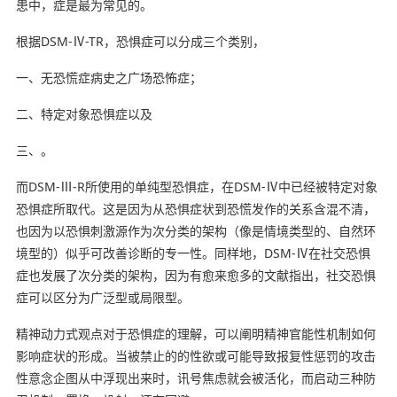
患中，症是最为常见的。
根据DSM-Ⅳ-TR，恐惧症可以分成三个类别，
一、无恐慌症病史之广场恐怖症；
二、特定对象恐惧症以及
三、。
而DSM-Ⅲ-R所使用的单纯型恐惧症，在DSM-Ⅳ中已经被特定对象
恐惧症所取代。这是因为从恐惧症状到恐慌发作的关系含混不清，
也因为以恐惧刺激源作为次分类的架构（像是情境类型的、自然环
境型的）似乎可改善诊断的专一性。同样地，DSM-Ⅳ在社交恐惧
症也发展了次分类的架构，因为有愈来愈多的文献指出，社交恐惧
症可以区分为广泛型或局限型。
精神动力式观点对于恐惧症的理解，可以阐明精神官能性机制如何
影响症状的形成。当被禁止的的性欲或可能导致报复性惩罚的攻击
性意念企图从中浮现出来时，讯号焦虑就会被活化，而启动三种防