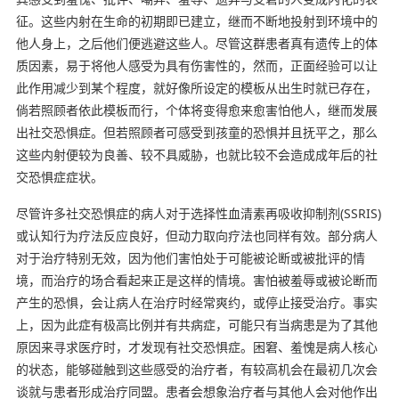
征。这些内射在生命的初期即已建立，继而不断地投射到环境中的
他人身上，之后他们便逃避这些人。尽管这群患者真有遗传上的体
质因素，易于将他人感受为具有伤害性的，然而，正面经验可以让
此作用减少到某个程度，就好像所设定的模板从出生时就已存在，
倘若照顾者依此模板而行，个体将变得愈来愈害怕他人，继而发展
出社交恐惧症。但若照顾者可感受到孩童的恐惧并且抚平之，那么
这些内射便较为良善、较不具威胁，也就比较不会造成成年后的社
交恐惧症症状。
尽管许多社交恐惧症的病人对于选择性血清素再吸收抑制剂(SSRIS)
或认知行为疗法反应良好，但动力取向疗法也同样有效。部分病人
对于治疗特别无效，因为他们害怕处于可能被论断或被批评的情
境，而治疗的场合看起来正是这样的情境。害怕被羞辱或被论断而
产生的恐惧，会让病人在治疗时经常爽约，或停止接受治疗。事实
上，因为此症有极高比例并有共病症，可能只有当病患是为了其他
原因来寻求医疗时，才发现有社交恐惧症。困窘、羞愧是病人核心
的状态，能够碰触到这些感受的治疗者，有较高机会在最初几次会
谈就与患者形成治疗同盟。患者会想象治疗者与其他人会对他作出