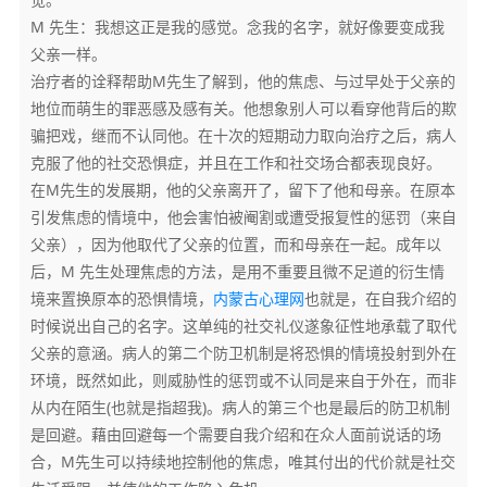
M 先生：我想这正是我的感觉。念我的名字，就好像要变成我
父亲一样。
治疗者的诠释帮助M先生了解到，他的焦虑、与过早处于父亲的
地位而萌生的罪恶感及感有关。他想象别人可以看穿他背后的欺
骗把戏，继而不认同他。在十次的短期动力取向治疗之后，病人
克服了他的社交恐惧症，并且在工作和社交场合都表现良好。
在M先生的发展期，他的父亲离开了，留下了他和母亲。在原本
引发焦虑的情境中，他会害怕被阉割或遭受报复性的惩罚（来自
父亲），因为他取代了父亲的位置，而和母亲在一起。成年以
后，M 先生处理焦虑的方法，是用不重要且微不足道的衍生情
境来置换原本的恐惧情境，
内蒙古心理网
也就是，在自我介绍的
时候说出自己的名字。这单纯的社交礼仪遂象征性地承载了取代
父亲的意涵。病人的第二个防卫机制是将恐惧的情境投射到外在
环境，既然如此，则威胁性的惩罚或不认同是来自于外在，而非
从内在陌生(也就是指超我)。病人的第三个也是最后的防卫机制
是回避。藉由回避每一个需要自我介绍和在众人面前说话的场
合，M先生可以持续地控制他的焦虑，唯其付出的代价就是社交