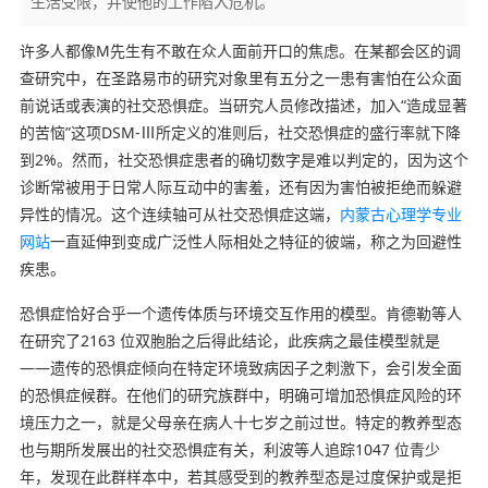
生活受限，并使他的工作陷入危机。
许多人都像M先生有不敢在众人面前开口的焦虑。在某都会区的调
查研究中，在圣路易市的研究对象里有五分之一患有害怕在公众面
前说话或表演的社交恐惧症。当研究人员修改描述，加入“造成显著
的苦恼”这项DSM-Ⅲ所定义的准则后，社交恐惧症的盛行率就下降
到2%。然而，社交恐惧症患者的确切数字是难以判定的，因为这个
诊断常被用于日常人际互动中的害羞，还有因为害怕被拒绝而躲避
异性的情况。这个连续轴可从社交恐惧症这端，
内蒙古心理学专业
网站
一直延伸到变成广泛性人际相处之特征的彼端，称之为回避性
疾患。
恐惧症恰好合乎一个遗传体质与环境交互作用的模型。肯德勒等人
在研究了2163 位双胞胎之后得此结论，此疾病之最佳模型就是
——遗传的恐惧症倾向在特定环境致病因子之刺激下，会引发全面
的恐惧症候群。在他们的研究族群中，明确可增加恐惧症风险的环
境压力之一，就是父母亲在病人十七岁之前过世。特定的教养型态
也与期所发展出的社交恐惧症有关，利波等人追踪1047 位青少
年，发现在此群样本中，若其感受到的教养型态是过度保护或是拒