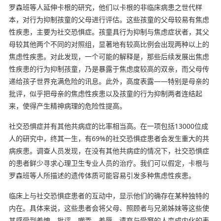
罗森班等人延伸卡根的研究，他们以卡根的非临床病患之世代样
本，对行为抑制孩童的父母进行评估。这些孩童的父母较易有焦虑
性疾患，主要为社交恐惧症。孩童具行为抑制与焦虑症状者，其父
母较其他两个不同的对照组，显著地有较高比例会出现两种以上的
焦虑性疾患。对此发现，一个可能的解释是，那些后续发展出焦虑
性疾患的行为抑制孩童，乃是暴露于焦虑度较高的双亲，而父母传
递给孩子世界充满危险的讯息。此外，高度表露——特别是母亲的
批评，似乎把母亲的焦虑性疾患以及孩童的行为抑制两者连结起
来，使得产生精神病理的危险性提高。
社交恐惧症并有其他共病症的比率相当高。在一项包括13000位成
人的研究中，终其一生，有69%的社交恐惧症患者会发生重大的共
病疾患。调查人员发现，在没有其他共病症的情况下，社交恐惧症
的患者鲜少寻求心理卫生专业人员的治疗。我们可以假定，卡根与
罗森班等人所描述的遗传体质可能容易引发多种焦虑性疾患。
临床上与社交恐惧症患者的互动中，显示他们的确存在某种独特的
内在。具体来说，这些患者会将父母、照顾者与兄弟姊妹等这些使
其感受到羞愧、批评、嘲弄、羞辱、遗弃与受窘的人变成内化的表