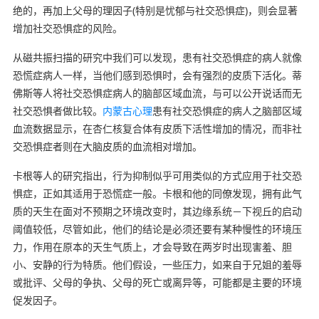
绝的，再加上父母的理因子(特别是忧郁与社交恐惧症)，则会显著
增加社交恐惧症的风险。
从磁共振扫描的研究中我们可以发现，患有社交恐惧症的病人就像
恐慌症病人一样，当他们感到恐惧时，会有强烈的皮质下活化。蒂
佛斯等人将社交恐惧症病人的脑部区域血流，与可以公开说话而无
社交恐惧者做比较。
内蒙古心理
患有社交恐惧症的病人之脑部区域
血流数据显示，在杏仁核复合体有皮质下活性增加的情况，而非社
交恐惧症者则在大脑皮质的血流相对增加。
卡根等人的研究指出，行为抑制似乎可用类似的方式应用于社交恐
惧症，正如其适用于恐慌症一般。卡根和他的同僚发现，拥有此气
质的天生在面对不预期之环境改变时，其边缘系统－下视丘的启动
阈值较低，尽管如此，他们的结论是必须还要有某种慢性的环境压
力，作用在原本的天生气质上，才会导致在两岁时出现害羞、胆
小、安静的行为特质。他们假设，一些压力，如来自于兄姐的羞辱
或批评、父母的争执、父母的死亡或离异等，可能都是主要的环境
促发因子。