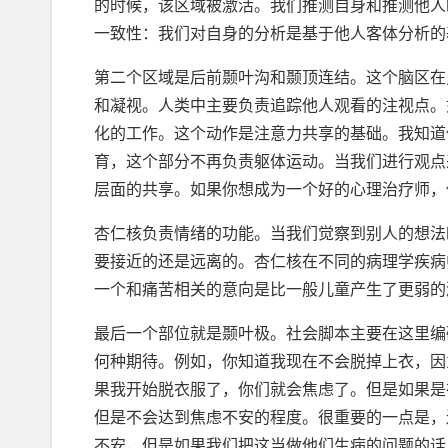
的时候，该区域被激活。我们推测自身和推测他人
一致性：我们对自身的分析是基于他人客体分析的
第二个区域是后前颞叶沟和颞顶连结。这个脑区在
和凝视。人类中主要负责追踪他人观看的注视点。
化的工作。这个动作是注意力共享的基础。我知道
育，这个部分不再负责躯体运动。当我们进行观点
层面的共享。如果你想成为一个好的心理治疗师，
杏仁核负责情绪的功能。当我们觉察到别人的想法
要接近的还是远离的。杏仁核在不同的病理学疾病
一个和痛苦相关的意向是比一般儿童产生了更弱的
最后一个部位就是颞叶极。社会脚本主要在这里编
何种期待。例如，你知道我现在不会脱掉上衣，因
果我开始脱衣服了，你们就会焦虑了。但是如果是
但是不会达到焦虑不安的程度。很重要的一点是，
不安，但是如果我们把这当做他们生病的问题的话