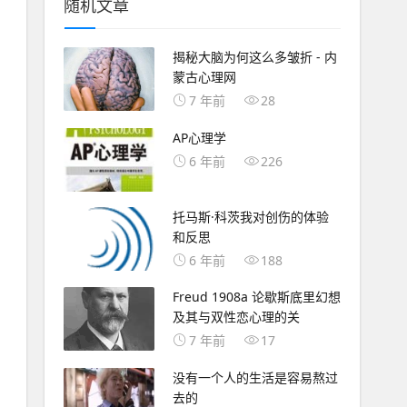
随机文章
揭秘大脑为何这么多皱折 - 内
蒙古心理网
7 年前
28
AP心理学
6 年前
226
托马斯·科茨我对创伤的体验
和反思
6 年前
188
Freud 1908a 论歇斯底里幻想
及其与双性恋心理的关
7 年前
17
没有一个人的生活是容易熬过
去的