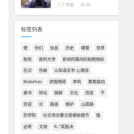
7 年前
20
标签列表
使
你们
信息
历史
哪管
世界
取悦
医科大学
影响同事间的和睦相处
在过
伤痕
认知语言学 心理咨
Biobehav
述情障碍
李鸣
聚焦取向
龚书
转化
挑衅
文化
改变
不
欢迎
诊
路遥
维护
山高路
药学院
社交场合要注意哪些细节
强
必将
文旭
R.:“奖励决