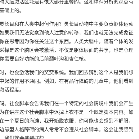
时大脑激活区域是有很大部分重叠的。这和精神分析的观点有
基础上的。
灵长目和在人类中起何作用？灵长目动物中主要负责躯体运动
如果我们无法觉察到他人注意的转移，我们也就无法完成象征
你在思考因为你在关注这个东西。人类大脑中，随着个体的发
采择是这个脑区会被激活，不仅是躯体层面的共享，也是心理
你需要良好功能的后前颞叶沟和杏仁核。
时，也会激活我们的奖赏系统。我们回去辨别这个人是我们想
中起的作用不通同。例如，在有品行障碍的儿童中，他们看到
激活程度。
码。社会脚本会告诉我们在一个特定的社会情境中我们会产生
为在讲座这个社会脚本中退掉上衣不是一个既定脚本内容。如
在一个夏日的海滩，我开始脱衣服，你可能也会感到不舒服，
边缘型人格障碍的病人常常不会遵从社会脚本。这会让我感到
，我们就会感到好些。