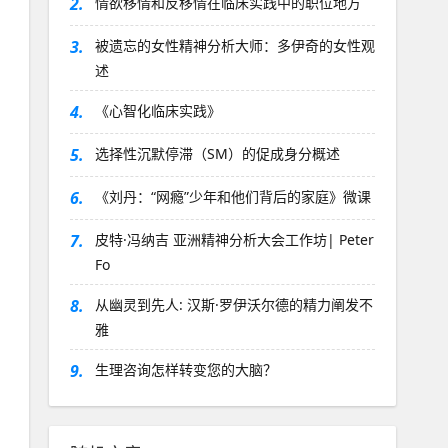
2.
情欲移情和反移情在临床实践中的职位地方
3.
被遗忘的女性精神分析大师：多伊奇的女性观
述
4.
《心智化临床实践》
5.
选择性沉默停滞（SM）的促成身分概述
6.
《刘丹：“网瘾”少年和他们背后的家庭》微课
7.
皮特·冯纳吉 亚洲精神分析大会工作坊| Peter
Fo
8.
从幽灵到先人: 汉斯·罗伊沃尔德的精力阐发不
雅
9.
生理咨询怎样转变您的大脑？