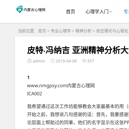
首页
心理学入门
专
当前位置：
首页
>
专业心理学
>
精神分析
>
依恋理论与心智化
皮特·冯纳吉 亚洲精神分析大会工
admin
2019-04-06
357
1
www.nmgpsy.com内蒙古心理网
ICA002
我希望通过这次工作坊能够教会大家最基本的用（mental
开始之前，我想说几句感谢的话：首先，我要感谢这次项
论层面上帮助过的同事，他们的名字显示在这张PP