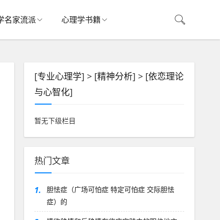
学名家流派
心理学书籍
[
专业心理学
] > [
精神分析
] > [
依恋理论
与心智化
]
暂无下级栏目
热门文章
1.
胆怯症（广场可怕症 特定可怕症 交际胆怯
症）的