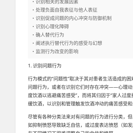
・识别相关的发展因素
・处理负面自我表征与他人表征
・识别促成问题的内心冲突与防御机制
・识别心理化障碍
・确人替代行为
・阐述执行替代行为的感受与幻想
・监测行为改变的影响
1. 识别问题行为
行为模式的“问题性”取决于其对患者生活造成的
问题行为，或者在识别它们时存在冲突——心理动
度饮酒以逃避痛苦感受”，而将其归因于“家人过度
缓饮酒，以识别和管理触发饮酒冲动的痛苦感受
尽管有各种分类法来对有问题的行为进行分类，但出
如抑制愤怒导致缺乏自信，或过度表达愤怒（如发