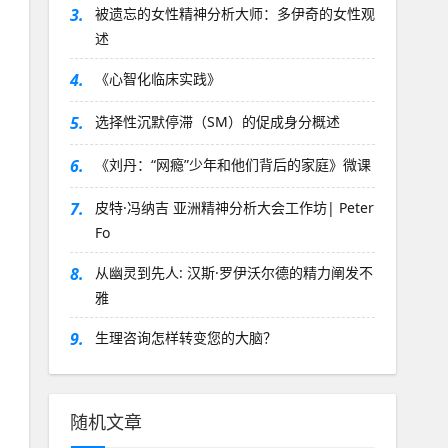
3.
被遗忘的女性精神分析大师：多伊奇的女性观
述
4.
《心智化临床实践》
5.
选择性沉默停滞（SM）的促成身分概述
6.
《刘丹：“网瘾”少年和他们背后的家庭》微课
7.
皮特·冯纳吉 亚洲精神分析大会工作坊| Peter
Fo
8.
从幽灵到先人: 汉斯·罗伊沃尔德的精力阐发不
雅
9.
生理咨询怎样转变您的大脑？
随机文章