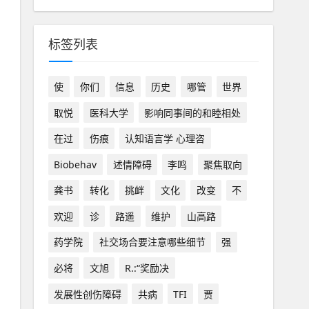
标签列表
使
你们
信息
历史
哪管
世界
取悦
医科大学
影响同事间的和睦相处
在过
伤痕
认知语言学 心理咨
Biobehav
述情障碍
李鸣
聚焦取向
龚书
转化
挑衅
文化
改变
不
欢迎
诊
路遥
维护
山高路
药学院
社交场合要注意哪些细节
强
必将
文旭
R.:“奖励决
发展性创伤障碍
共病
TFI
贾