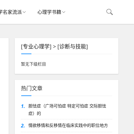
学名家流派
心理学书籍
[
专业心理学
] > [
诊断与技能
]
暂无下级栏目
热门文章
1.
胆怯症（广场可怕症 特定可怕症 交际胆怯
症）的
2.
情欲移情和反移情在临床实践中的职位地方