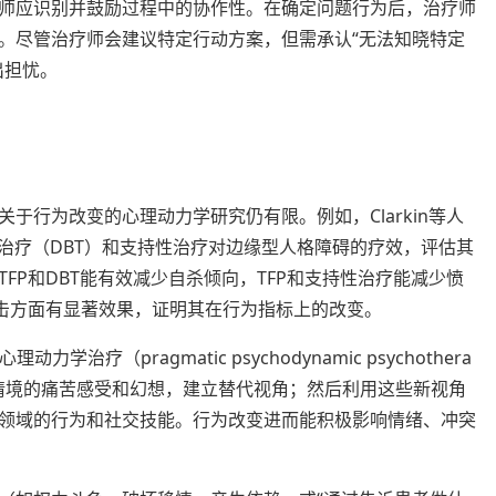
师应识别并鼓励过程中的协作性。在确定问题行为后，治疗师
。尽管治疗师会建议特定行动方案，但需承认“无法知晓特定
出担忧。
于行为改变的心理动力学研究仍有限。例如，Clarkin等人
行为治疗（DBT）和支持性治疗对边缘型人格障碍的疗效，评估其
FP和DBT能有效减少自杀倾向，TFP和支持性治疗能减少愤
攻击方面有显著效果，证明其在行为指标上的改变。
力学治疗（pragmatic psychodynamic psychothera
问题情境的痛苦感受和幻想，建立替代视角；然后利用这些新视角
领域的行为和社交技能。行为改变进而能积极影响情绪、冲突