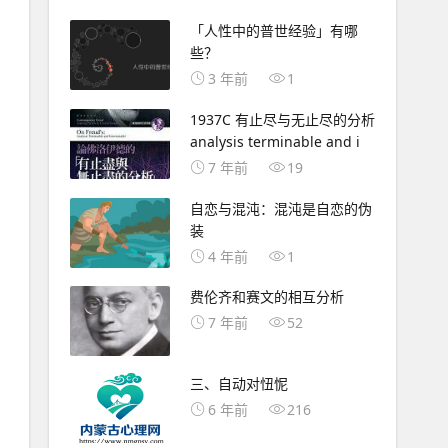
「人性中的普世经验」有哪
些？
3 年前
1
1937C 有止尽与无止尽的分析
analysis terminable and i
7 年前
19
自恋与混沌：混沌是自恋的伪
装
4 年前
1
费伦齐和赛文的相互分析
7 年前
52
三、自动对忸怩
6 年前
216