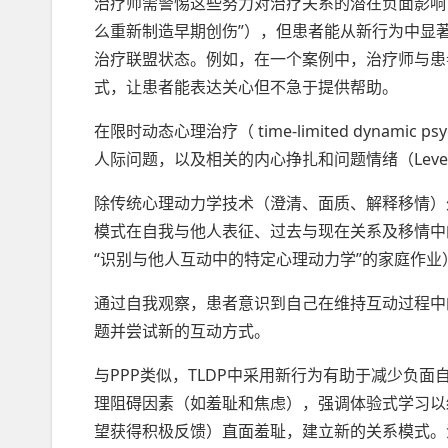
治疗师需警惕这些努力对治疗关系的潜在负面影响
么重新制造早期创伤”），但患者能从新行为中显
治疗联盟状态。例如，在一个案例中，治疗师与患者
式，让患者能表达关心但不急于提供帮助。
在限时动态心理治疗（ time-limited dynamic
人际问题，以及相关的内心挣扎和问题情绪（Levenso
除传统心理动力学技术（澄清、面质、解释移情）
模式在自我与他人表征、过去与现在关系及移情中
“识别与他人互动中的特定心理动力学”的家庭作业
通过自我观察，患者意识到自己在维持互动过程中
题并尝试新的互动方式。
与PPP类似，TLDP中采用新行为有助于减少负
理阻碍因素（如羞耻和焦虑），强调体验式学习以
望获得积极反馈）直面羞耻，建立新的关系模式。