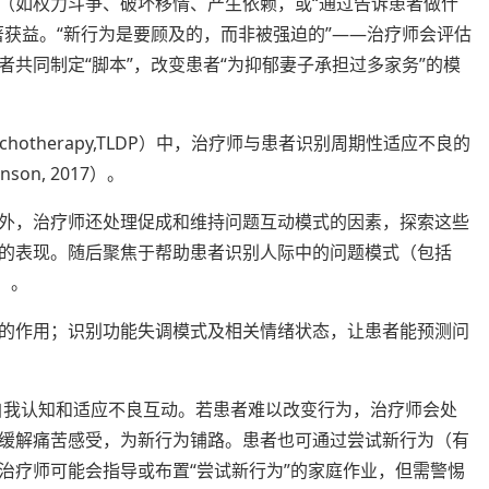
（如权力斗争、破坏移情、产生依赖，或“通过告诉患者做什
著获益。“新行为是要顾及的，而非被强迫的”——治疗师会评估
共同制定“脚本”，改变患者“为抑郁妻子承担过多家务”的模
 psychotherapy,TLDP）中，治疗师与患者识别周期性适应不良的
n, 2017）。
外，治疗师还处理促成和维持问题互动模式的因素，探索这些
的表现。随后聚焦于帮助患者识别人际中的问题模式（包括
）。
的作用；识别功能失调模式及相关情绪状态，让患者能预测问
面自我认知和适应不良互动。若患者难以改变行为，治疗师会处
缓解痛苦感受，为新行为铺路。患者也可通过尝试新行为（有
治疗师可能会指导或布置“尝试新行为”的家庭作业，但需警惕