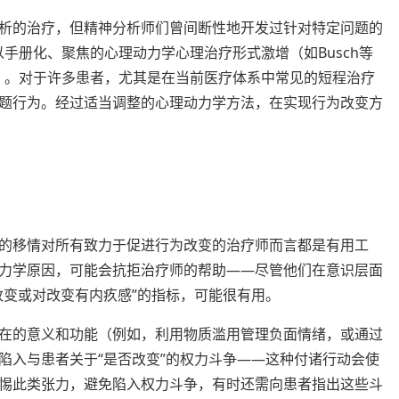
析的治疗，但精神分析师们曾间断性地开发过针对特定问题的
治疗以手册化、聚焦的心理动力学心理治疗形式激增（如Busch等
s等人, 2015）。对于许多患者，尤其是在当前医疗体系中常见的短程治疗
题行为。经过适当调整的心理动力学方法，在实现行为改变方
的移情对所有致力于促进行为改变的治疗师而言都是有用工
力学原因，可能会抗拒治疗师的帮助——尽管他们在意识层面
改变或对改变有内疚感”的指标，可能很有用。
在的意义和功能（例如，利用物质滥用管理负面情绪，或通过
陷入与患者关于“是否改变”的权力斗争——这种付诸行动会使
惕此类张力，避免陷入权力斗争，有时还需向患者指出这些斗